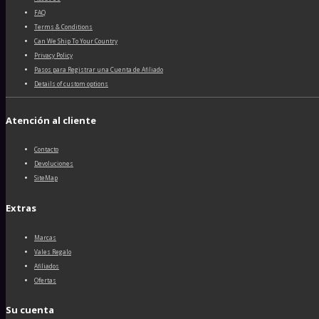
FAQ
Terms & Conditions
Can We Ship To Your Country
Privacy Policy
Pasos para Registrar una Cuenta de Afiliado
Details of custom options
Atención al cliente
Contacto
Devoluciones
SiteMap
Extras
Marcas
Vales Regalo
Afiliados
Ofertas
Su cuenta