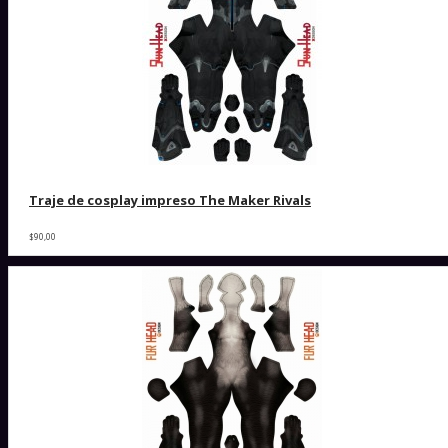
Traje de cosplay impreso The Maker Rivals
$90,00