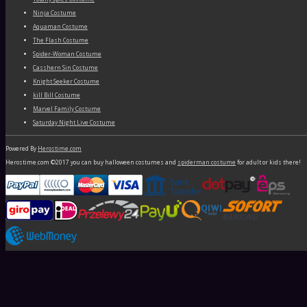
Ninja Costume
Aquaman Costume
The Flash Costume
Spider-Woman Costume
Casshern Sin Costume
Knight Seeker Costume
kill Bill Costume
Marvel Family Costume
Saturday Night Live Costume
Powered By
Herostime.com
Herostime.com ©2017 you can buy halloween costumes and
spiderman costume
for adult or kids there!