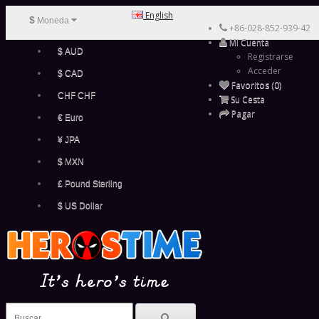
English
$
Moneda
+86-028-852-939-42
Mi Cuenta
$ AUD
Registrarse
Acceder
$ CAD
Favoritos (0)
CHF CHF
Su Cesta
Pagar
€ Euro
¥ JPA
$ MXN
£ Pound Sterling
$ US Dollar