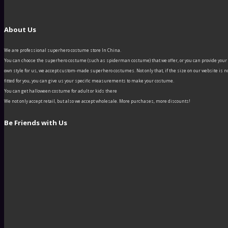
About Us
We are professional superhero costume store In China.
You can choose the superhero costume (such as spiderman costume) that we offer, or you can provide your
own style for us, we accept custom-made superhero costumes. Not only that, if the size on our website is n
fitted for you, you can give us your specific measurements to make your costume.
You can get halloween costume for adult or kids there
We not only accept retail, but also we accept wholesale. More purchases, more discounts!
Be Friends with Us