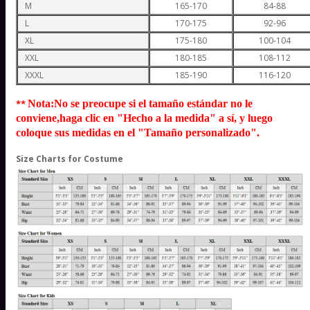
M
165-170
84-88
L
170-175
92-96
XL
175-180
100-104
XXL
180-185
108-112
XXXL
185-190
116-120
**
Nota:
No se preocupe si el tamaño estándar no le
conviene,haga clic en "Hecho a la medida" a sí, y luego
coloque sus medidas en el "Tamaño personalizado".
Size Charts for Costume