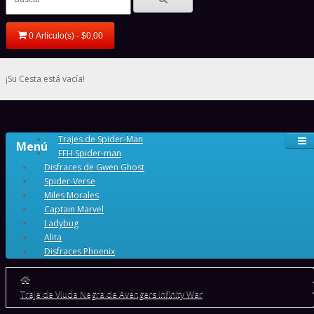
0 Artículo(s) - $0,00
¡Su Cesta está vacía!
Trajes de Spider-Man
Menú
FFH Spider-man
Disfraces de Gwen Ghost
Spider-Verse
Miles Morales
Captain Marvel
Ladybug
Alita
Disfraces Phoenix
Traje de Viuda Negra de Avengers Infinity War