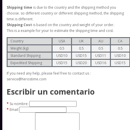
Shipping time
is due to the country and the shipping method you
choose. so different country or different shipping method, the shipping
time is different.
Shipping Cost
is based on the country and weight of your order.
This is a example for your to estimate the shipping time and cost.
Country
USA
UK
AU
CA
Weight (kg)
0.5
0.5
0.5
0.5
Standard Shipping
USD10
USD15
USD11
USD10
Expedited Shipping
USD15
USD20
USD16
USD15
If you need any help, please feel free to contact us :
service@herostime.com
Escribir un comentario
Su nombre:
Email