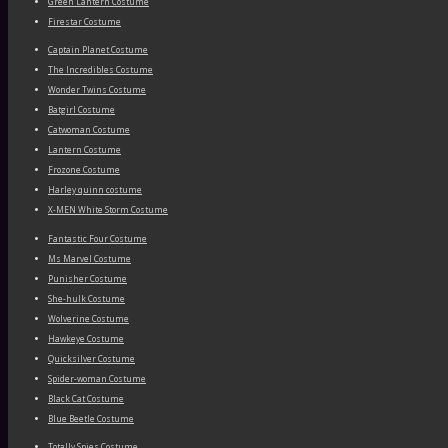
Green Lantern Costume
Firestar Costume
Captain Planet Costume
The Incredibles Costume
Wonder Twins Costume
Batgirl Costume
Catwoman Costume
Lantern Costume
Frozone Costume
Harley quinn costume
X-MEN White Storm Costume
Fantastic Four Costume
Ms Marvel Costume
Punisher Costume
She-hulk Costume
Wolverine Costume
Hawkeye Costume
Quicksilver Costume
Spider-woman Costume
Black Cat Costume
Blue Beetle Costume
Totally Spies Costume