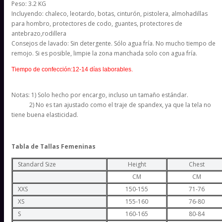
Peso: 3.2 KG
Incluyendo: chaleco, leotardo, botas, cinturón, pistolera, almohadillas
para hombro, protectores de codo, guantes, protectores de
antebrazo,rodillera
Consejos de lavado:
Sin detergente. Sólo agua fría. No mucho tiempo de
remojo. Si es posible, limpie la zona manchada solo con agua fría.
Tiempo de confección:12-14 días laborables.
Notas: 1) Solo hecho por encargo, incluso un tamaño estándar.
2) No es tan ajustado como el traje de spandex, ya que la tela no
tiene buena elasticidad.
Tabla de Tallas Femeninas
Standard Size
Height
Chest
CM
CM
XXS
150-155
71-76
XS
155-160
76-80
S
160-165
80-84