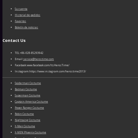
Su cuenta
Historial de pedidos
Favoritos
Boletín de noticias
Contact Us
TEL:+86-028-85293942
Email:
service@herostime.com
Facebook:www.facebook.com/ItsHerosTime/
Instagram:https://www.instagram.com/herostime2013/
Spiderman Costume
Batman Costume
Superman Costume
Captain America Costume
Power Ranger Costume
Robin Costume
Nightwing Costume
X-Men Costume
X-MEN Phoenix Costume