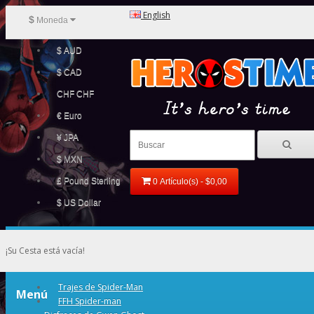
English
$
Moneda
$ AUD
$ CAD
CHF CHF
€ Euro
¥ JPA
$ MXN
£ Pound Sterling
0 Artículo(s) - $0,00
$ US Dollar
¡Su Cesta está vacía!
Trajes de Spider-Man
Menú
FFH Spider-man