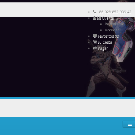
+86-028-852-939-42
Mi Cuenta
Registrarse
Acceder
Favoritos (0)
Su Cesta
Pagar