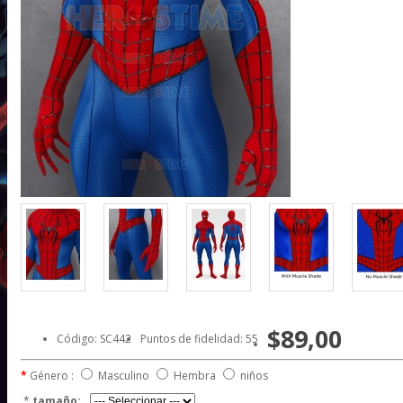
$89,00
Código: SC442
Puntos de fidelidad: 55
Género :
Masculino
Hembra
niños
*
tamaño: