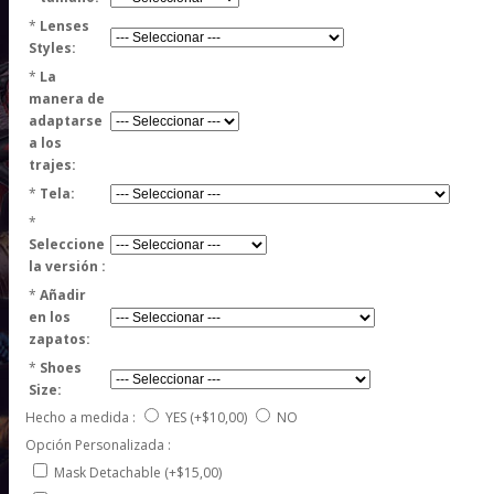
*
Lenses
Styles:
*
La
manera de
adaptarse
a los
trajes:
*
Tela:
*
Seleccione
la versión :
*
Añadir
en los
zapatos:
*
Shoes
Size:
Hecho a medida :
YES
(+$10,00)
NO
Opción Personalizada :
Mask Detachable (+$15,00)