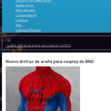
Disfraces de Gwen Ghost
Spider-Verse
Miles Morales
Captain Marvel
Ladybug
Alita
Disfraces Phoenix
Nuevo disfraz de araña para cosplay de BND
Nuevo disfraz de araña para cosplay de BND