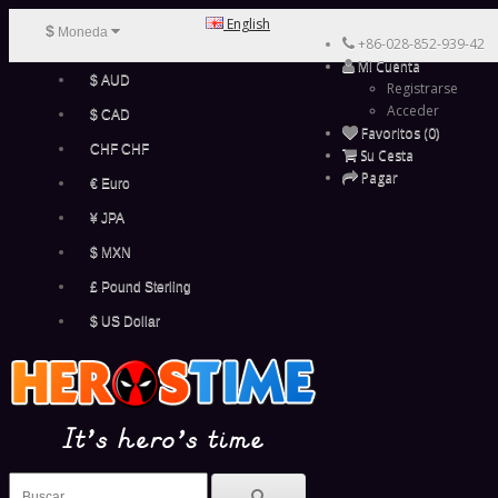
English
$
Moneda
+86-028-852-939-42
Mi Cuenta
$ AUD
Registrarse
Acceder
$ CAD
Favoritos (0)
CHF CHF
Su Cesta
Pagar
€ Euro
¥ JPA
$ MXN
£ Pound Sterling
$ US Dollar