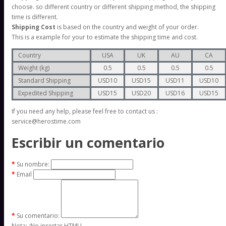
choose. so different country or different shipping method, the shipping
time is different.
Shipping Cost
is based on the country and weight of your order.
This is a example for your to estimate the shipping time and cost.
Country
USA
UK
AU
CA
Weight (kg)
0.5
0.5
0.5
0.5
Standard Shipping
USD10
USD15
USD11
USD10
Expedited Shipping
USD15
USD20
USD16
USD15
If you need any help, please feel free to contact us :
service@herostime.com
Escribir un comentario
Su nombre:
Email
Su comentario:
Nota:
¡No insertar HTML!