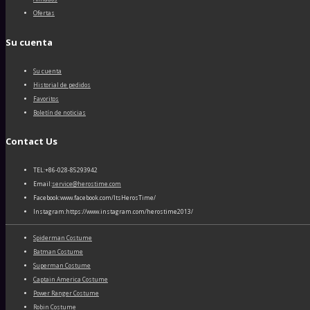
Ofertas
Su cuenta
Su cuenta
Historial de pedidos
Favoritos
Boletín de noticias
Contact Us
TEL:+86-028-85293942
Email:
service@herostime.com
Facebook:www.facebook.com/ItsHerosTime/
Instagram:https://www.instagram.com/herostime2013/
Spiderman Costume
Batman Costume
Superman Costume
Captain America Costume
Power Ranger Costume
Robin Costume