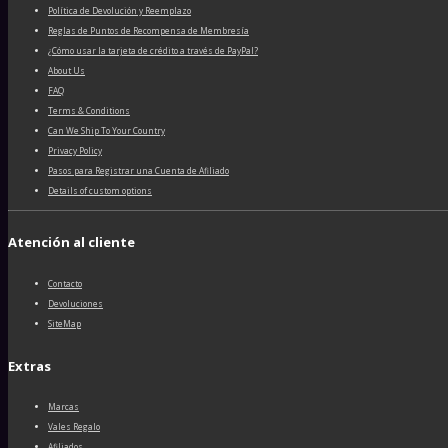
Política de Devolución y Reemplazo
Reglas de Puntos de Recompensa de Membresía
¿Cómo usar la tarjeta de crédito a través de PayPal?
About Us
FAQ
Terms & Conditions
Can We Ship To Your Country
Privacy Policy
Pasos para Registrar una Cuenta de Afiliado
Details of custom options
Atención al cliente
Contacto
Devoluciones
SiteMap
Extras
Marcas
Vales Regalo
Afiliados