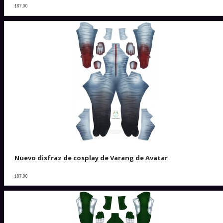
$87,00
Nuevo disfraz de cosplay de Varang de Avatar
$87,00