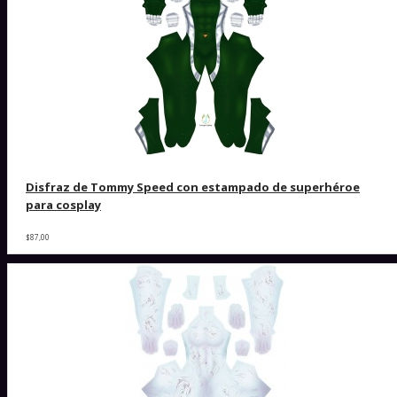
Disfraz de Tommy Speed ​​con estampado de superhéroe
para cosplay
$87,00