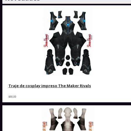
Traje de cosplay impreso The Maker Rivals
$90,00