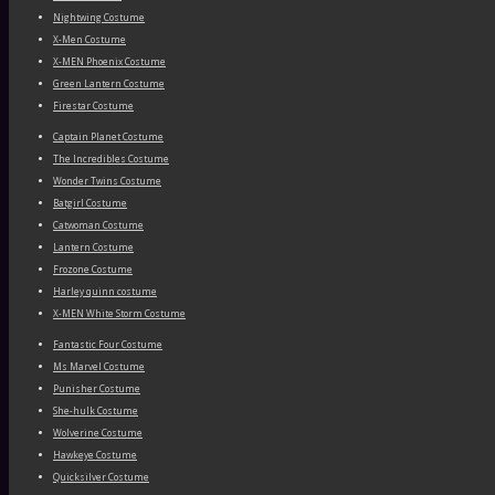
Nightwing Costume
X-Men Costume
X-MEN Phoenix Costume
Green Lantern Costume
Firestar Costume
Captain Planet Costume
The Incredibles Costume
Wonder Twins Costume
Batgirl Costume
Catwoman Costume
Lantern Costume
Frozone Costume
Harley quinn costume
X-MEN White Storm Costume
Fantastic Four Costume
Ms Marvel Costume
Punisher Costume
She-hulk Costume
Wolverine Costume
Hawkeye Costume
Quicksilver Costume