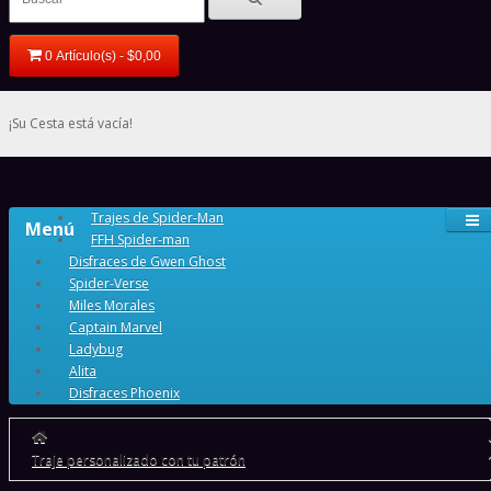
0 Artículo(s) - $0,00
¡Su Cesta está vacía!
Trajes de Spider-Man
Menú
FFH Spider-man
Disfraces de Gwen Ghost
Spider-Verse
Miles Morales
Captain Marvel
Ladybug
Alita
Disfraces Phoenix
Traje personalizado con tu patrón