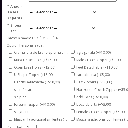
*
Añadir
en los
zapatos:
*
Shoes
Size:
Hecho a medida :
YES
NO
Opción Personalizada :
Cremallera de la entrepierna unisex (+$5,00)
agregar ala (+$10,00)
Mask Detachable (+$15,00)
Male Crotch Zipper (+$3,00)
Open Eyes Holes (+$2,00)
Feet Detachable (+$10,00)
U-Shape Zipper (+$5,00)
cara abierta (+$5,00)
Hands Detachable (+$10,00)
Calf Zippers (+$10,00)
sin máscara
Horizontal Crotch Zipper (+$3,0
sin pies
Add Toes (+$10,00)
forearm zipper (+$10,00)
boca abierta (+$3,00)
sin guantes
Female Crotch Zipper (+$5,00)
Mascarilla adicional sin lentes (+$15,00)
Máscara adicional con lentes (+$25,00)
Cantidad: :