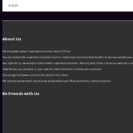
$109,00
About Us
We are professional superhero costume store In China.
You can choose the superhero costume (such as spiderman costume) that we offer, or you can provide your
own style for us, we accept custom-made superhero costumes. Not only that, if the size on our website is n
fitted for you, you can give us your specific measurements to make your costume.
You can get halloween costume for adult or kids there
We not only accept retail, but also we accept wholesale. More purchases, more discounts!
Be Friends with Us