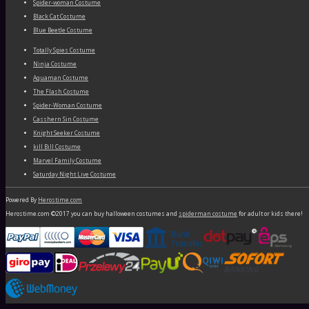
Spider-woman Costume
Black Cat Costume
Blue Beetle Costume
Totally Spies Costume
Ninja Costume
Aquaman Costume
The Flash Costume
Spider-Woman Costume
Casshern Sin Costume
Knight Seeker Costume
kill Bill Costume
Marvel Family Costume
Saturday Night Live Costume
Powered By
Herostime.com
Herostime.com ©2017 you can buy halloween costumes and
spiderman costume
for adult or kids there!