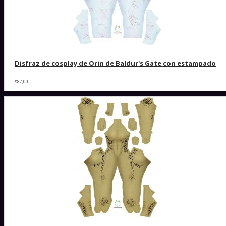
Disfraz de cosplay de Orin de Baldur's Gate con estampado
$87,00