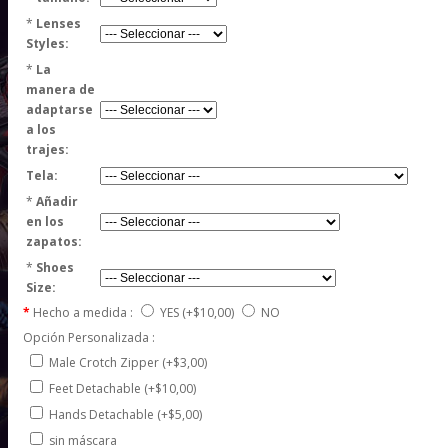
*
Lenses
Styles:
*
La
manera de
adaptarse
a los
trajes:
Tela:
*
Añadir
en los
zapatos:
*
Shoes
Size:
Hecho a medida :
YES
(+$10,00)
NO
Opción Personalizada :
Male Crotch Zipper (+$3,00)
Feet Detachable (+$10,00)
Hands Detachable (+$5,00)
sin máscara