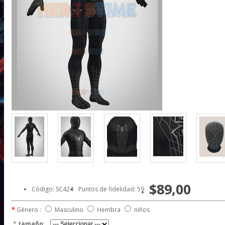
$89,00
Código: SC424
Puntos de fidelidad: 59
Género :
Masculino
Hembra
niños
*
tamaño: