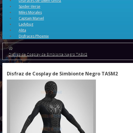
Disfraces de Gwen Ghost
Spider-Verse
Miles Morales
Captain Marvel
Ladybug
Alita
Disfraces Phoenix
Disfraz de Cosplay de Simbionte Negro TASM2
Disfraz de Cosplay de Simbionte Negro TASM2