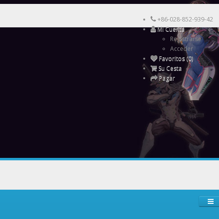
+86-028-852-939-42
Mi Cuenta
Registrarse
Acceder
Favoritos (0)
Su Cesta
Pagar