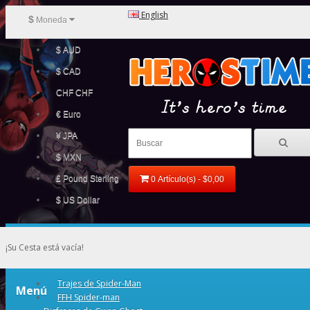
English
$
Moneda
$ AUD
$ CAD
CHF CHF
€ Euro
¥ JPA
$ MXN
£ Pound Sterling
0 Artículo(s) - $0,00
$ US Dollar
¡Su Cesta está vacía!
Trajes de Spider-Man
Menú
FFH Spider-man