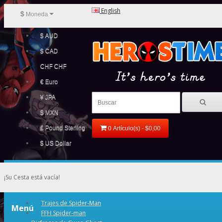
English
$
Moneda
$ AUD
$ CAD
CHF CHF
€ Euro
¥ JPA
$ MXN
£ Pound Sterling
0 Artículo(s) - $0,00
$ US Dollar
¡Su Cesta está vacía!
Trajes de Spider-Man
Menú
FFH Spider-man