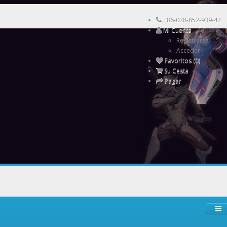
+86-028-852-939-42
Mi Cuenta
Registrarse
Acceder
Favoritos (0)
Su Cesta
Pagar