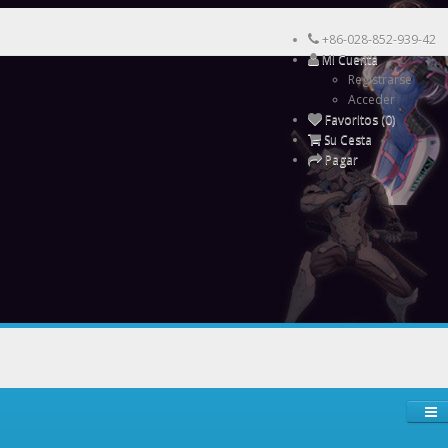
+86-028-852-939-42
Mi Cuenta
Registrarse
Acceder
Favoritos (0)
Su Cesta
Pagar