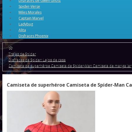
Disfraces de Gwen Ghost
Spider-Verse
Miles Morales
Captain Marvel
Ladybug
Alita
Disfraces Phoenix
Trajes de Spider
Disfraces de Spider: Lejos de casa
Camiseta de superhéroe Camiseta de Spider-Man Camiseta de manga larg
Camiseta de superhéroe Camiseta de Spider-Man Ca