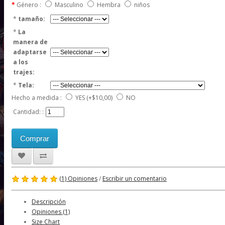
Género :
Masculino
Hembra
niños
*
tamaño:
*
La
manera de
adaptarse
a los
trajes:
*
Tela:
Hecho a medida :
YES
(+$10,00)
NO
Cantidad: :
Comprar
(1) Opiniones
/
Escribir un comentario
Descripción
Opiniones (1)
Size Chart