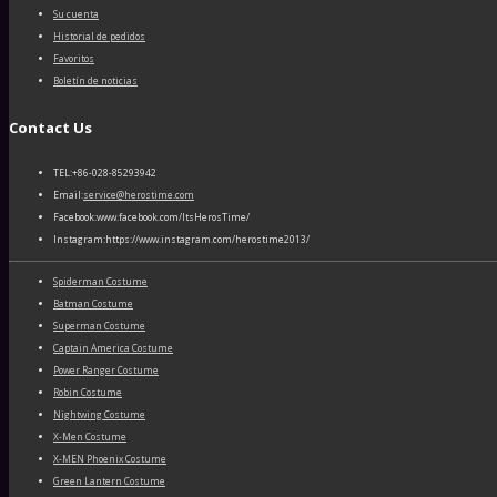
Su cuenta
Historial de pedidos
Favoritos
Boletín de noticias
Contact Us
TEL:+86-028-85293942
Email:
service@herostime.com
Facebook:www.facebook.com/ItsHerosTime/
Instagram:https://www.instagram.com/herostime2013/
Spiderman Costume
Batman Costume
Superman Costume
Captain America Costume
Power Ranger Costume
Robin Costume
Nightwing Costume
X-Men Costume
X-MEN Phoenix Costume
Green Lantern Costume