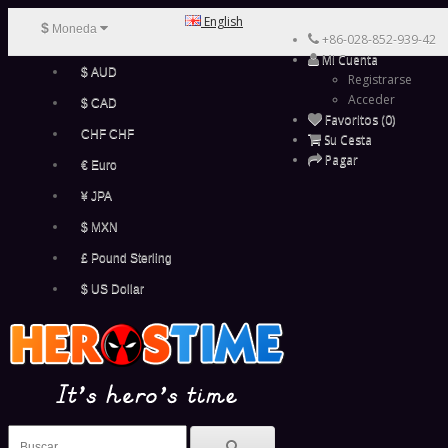
English
$
Moneda
+86-028-852-939-42
Mi Cuenta
$ AUD
Registrarse
Acceder
$ CAD
Favoritos (0)
CHF CHF
Su Cesta
Pagar
€ Euro
¥ JPA
$ MXN
£ Pound Sterling
$ US Dollar