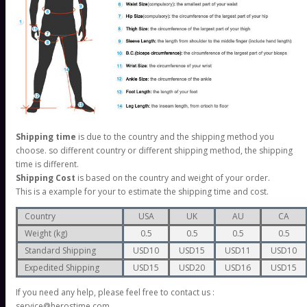
Shipping time
is due to the country and the shipping method you
choose. so different country or different shipping method, the shipping
time is different.
Shipping Cost
is based on the country and weight of your order.
This is a example for your to estimate the shipping time and cost.
Country
USA
UK
AU
CA
Weight (kg)
0.5
0.5
0.5
0.5
Standard Shipping
USD10
USD15
USD11
USD10
Expedited Shipping
USD15
USD20
USD16
USD15
If you need any help, please feel free to contact us :
service@herostime.com