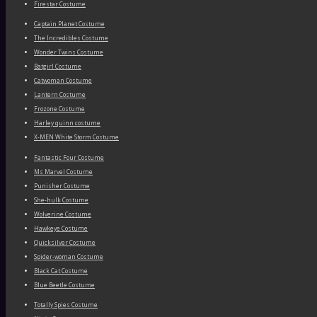
Firestar Costume
Captain Planet Costume
The Incredibles Costume
Wonder Twins Costume
Batgirl Costume
Catwoman Costume
Lantern Costume
Frozone Costume
Harley quinn costume
X-MEN White Storm Costume
Fantastic Four Costume
Ms Marvel Costume
Punisher Costume
She-hulk Costume
Wolverine Costume
Hawkeye Costume
Quicksilver Costume
Spider-woman Costume
Black Cat Costume
Blue Beetle Costume
Totally Spies Costume