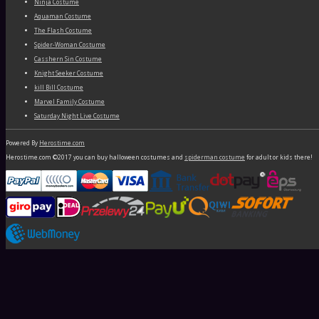
Ninja Costume
Aquaman Costume
The Flash Costume
Spider-Woman Costume
Casshern Sin Costume
Knight Seeker Costume
kill Bill Costume
Marvel Family Costume
Saturday Night Live Costume
Powered By
Herostime.com
Herostime.com ©2017 you can buy halloween costumes and
spiderman costume
for adult or kids there!