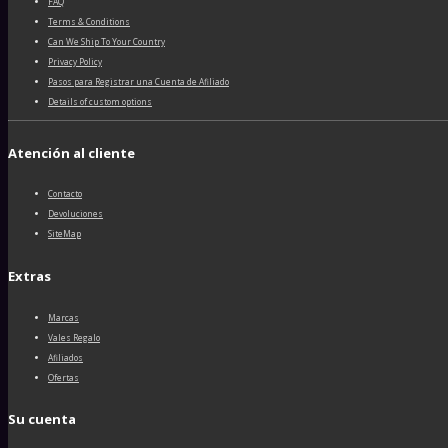
FAQ
Terms & Conditions
Can We Ship To Your Country
Privacy Policy
Pasos para Registrar una Cuenta de Afiliado
Details of custom options
Atención al cliente
Contacto
Devoluciones
SiteMap
Extras
Marcas
Vales Regalo
Afiliados
Ofertas
Su cuenta