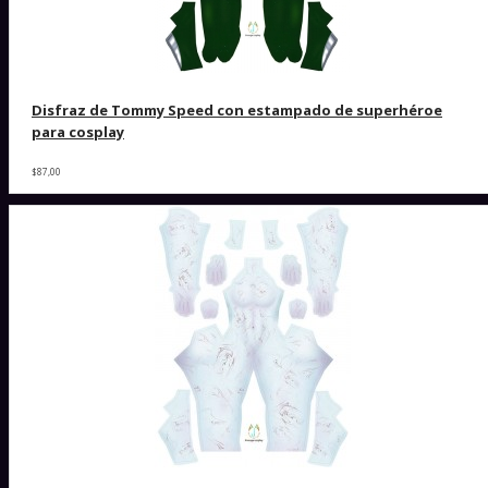
Disfraz de Tommy Speed ​​con estampado de superhéroe
para cosplay
$87,00