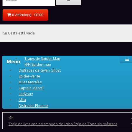
0 Artículo(s) - $0,00
¡Su Cesta está vacía!
Trajes de Spider-Man
Menú
FFH Spider-man
Disfraces de Gwen Ghost
Spider-Verse
Miles Morales
Captain Marvel
Ladybug
Alita
Disfraces Phoenix
Traje de licra con estampado de Lobo Rojo de Toon sin máscara