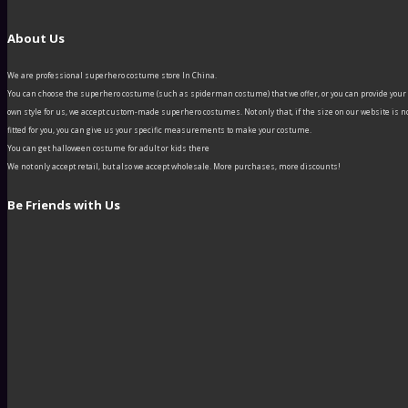
About Us
We are professional superhero costume store In China.
You can choose the superhero costume (such as spiderman costume) that we offer, or you can provide your
own style for us, we accept custom-made superhero costumes. Not only that, if the size on our website is n
fitted for you, you can give us your specific measurements to make your costume.
You can get halloween costume for adult or kids there
We not only accept retail, but also we accept wholesale. More purchases, more discounts!
Be Friends with Us