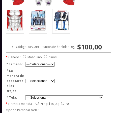
$100,00
Código: APC015
Puntos de fidelidad: 65
Género :
Masculino
niños
*
tamaño:
*
La
manera de
adaptarse
a los
trajes:
*
Tela:
Hecho a medida :
YES
(+$10,00)
NO
Opción Personalizada :