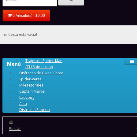
0 Artículo(s) - $0,00
¡Su Cesta está vacía!
Trajes de Spider-Man
Menú
FFH Spider-man
Disfraces de Gwen Ghost
Spider-Verse
Miles Morales
Captain Marvel
Ladybug
Alita
Disfraces Phoenix
Buscar