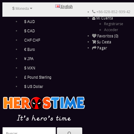
English
$
Moneda
+86-028-852-939-42
Mi Cuenta
$ AUD
Registrarse
Acceder
$ CAD
Favoritos (0)
CHF CHF
Su Cesta
Pagar
€ Euro
¥ JPA
$ MXN
£ Pound Sterling
$ US Dollar