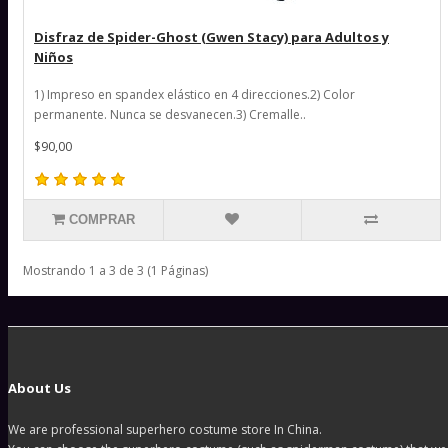
Disfraz de Spider-Ghost (Gwen Stacy) para Adultos y
Niños
1) Impreso en spandex elástico en 4 direcciones.2) Color
permanente. Nunca se desvanecen.3) Cremalle..
$90,00
COMPRAR
Mostrando 1 a 3 de 3 (1 Páginas)
About Us
We are professional superhero costume store In China.